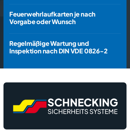
Feuerwehrlaufkarten je nach Vorgabe oder Wu
Feuerwehrlaufkarten je nach
Vorgabe oder Wunsch
Regelmäßige Wartung und Inspektion nach DIN
Regelmäßige Wartung und
Inspektion nach DIN VDE 0826-2
Kontaktinformationen