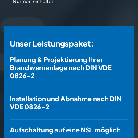
Normen einhalten.
Unser Leistungspaket:
Planung & Projektierung Ihrer Brandwarnanlag
Planung & Projektierung Ihrer
Brandwarnanlage nach DIN VDE
0826-2
Installation und Abnahme nach DIN VDE 0826-
Installation und Abnahme nach DIN
VDE 0826-2
Aufschaltung auf eine NSL möglich
Aufschaltung auf eine NSL möglich