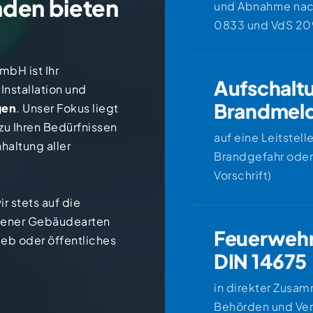
nden bieten
und Abnahme nac
0833 und VdS 20
bH ist Ihr
Aufschaltung an
Aufschalt
Installation und
Brandmel
gen
. Unser Fokus liegt
zu Ihren Bedürfnissen
auf eine Leitstelle
haltung aller
Brandgefahr oder
Vorschrift)
 stets auf die
dener Gebäudearten
Feuerwehrlaufk
Feuerwehr
eb oder öffentliches
DIN 14675
in direkter Zusa
Behörden und Ve