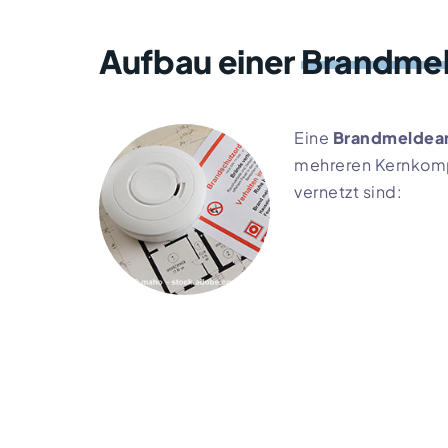
Aufbau einer
Brandme
Aufbau einer Brandme
Eine
Brandmeldea
mehreren Kernkomp
vernetzt sind: