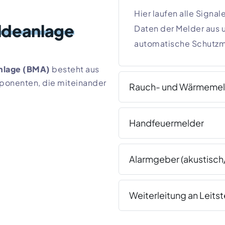
Hier laufen alle Signa
ldeanlage
ldeanlage
Daten der Melder aus 
automatische Schutz
nlage (BMA)
besteht aus
onenten, die miteinander
Rauch- und Wärmemel
Handfeuermelder
Alarmgeber (akustisch
Weiterleitung an Leitst