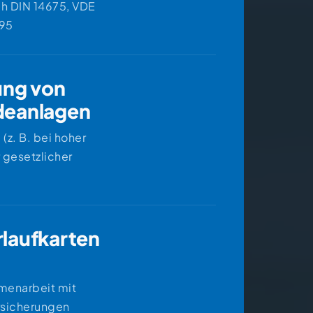
h DIN 14675, VDE
95
 Leitstellen
ung von
deanlagen
 (z. B. bei hoher
 gesetzlicher
arten DIN 14675
laufkarten
mmenarbeit mit
rsicherungen