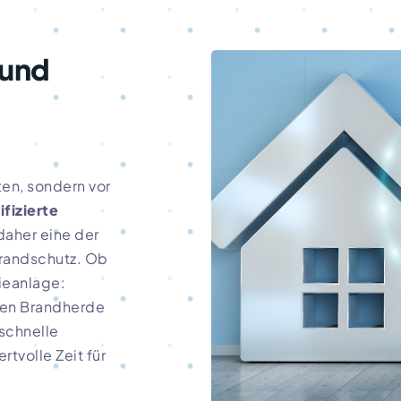
 und
en, sondern vor
ifizierte
daher eine der
Brandschutz. Ob
ieanlage:
en Brandherde
 schnelle
tvolle Zeit für