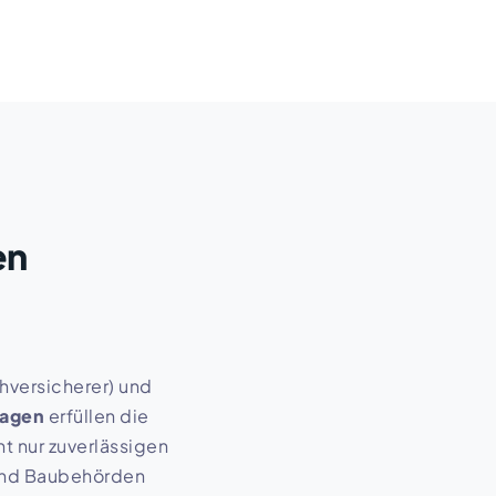
3 und VdS 2095
en
versicherer) und
lagen
erfüllen die
ht nur zuverlässigen
 und Baubehörden